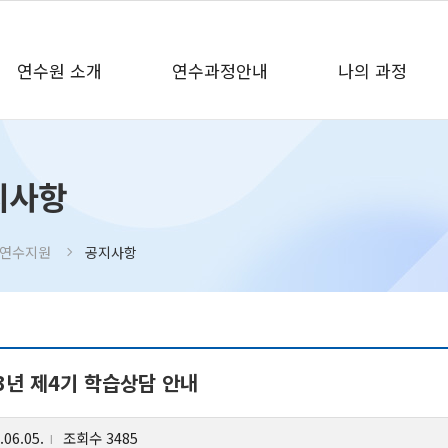
연수원 소개
연수과정안내
나의 과정
원 소개
연수과정안내
나의
지사항
 인사말
연간연수일정
원격
 및 목표
교육행정지도자과정
수강
연수지원
공지사항
중등교장자격연수
나의
도
원격직무연수
증명
는 길
교육지도자 온라인포럼
마이크로소프트 AI전문가 과정
23년 제4기 학습상담 안내
.06.05.
조회수 3485
l