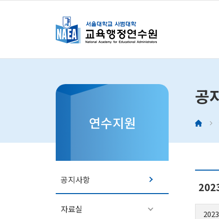
연수
공
원장
소개
연수지원
연혁
조직
오시
공지사항
20
자료실
2023