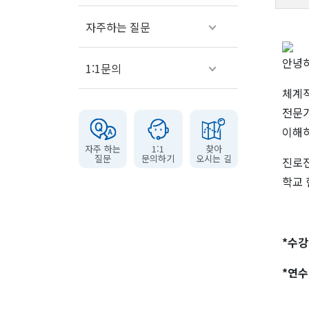
자주하는 질문
안녕하
1:1문의
체계적
전문가
이해하
자주 하는
1:1
찾아
질문
문의하기
오시는 길
진로진
학교 
*수강신
*연수 