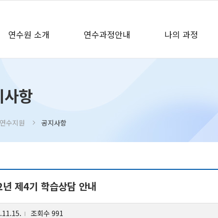
연수원 소개
연수과정안내
나의 과정
원 소개
연수과정안내
나의
지사항
 인사말
연간연수일정
원격
 및 목표
교육행정지도자과정
수강
연수지원
공지사항
중등교장자격연수
나의
도
원격직무연수
증명
는 길
교육지도자 온라인포럼
마이크로소프트 AI전문가 과정
22년 제4기 학습상담 안내
.11.15.
조회수 991
l