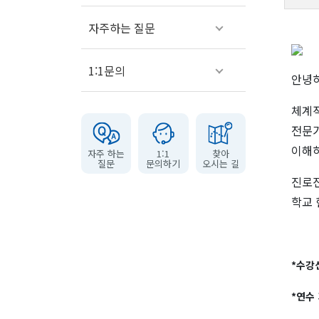
자주하는 질문
1:1문의
안녕하
체계적
전문가
이해하
자주 하는
1:1
찾아
질문
문의하기
오시는 길
진로진
학교 
*수강신
*연수 기