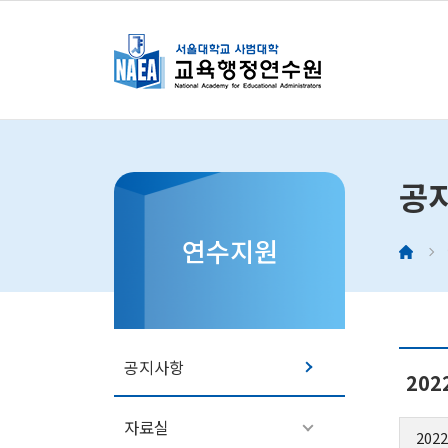
연수
공
원장
소개
연수지원
연혁
조직
오시
공지사항
20
자료실
2022