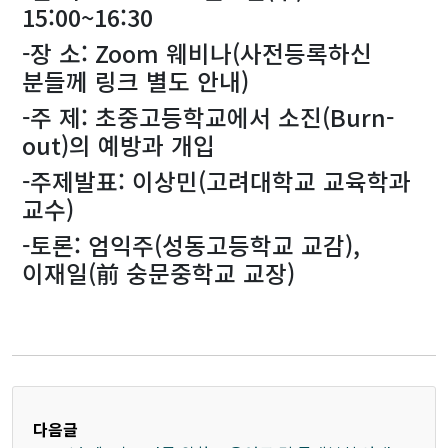
15:00~16:30
-장 소: Zoom 웨비나(사전등록하신
분들께 링크 별도 안내)
-주 제: 초중고등학교에서 소진(Burn-
out)의 예방과 개입
-주제발표: 이상민(고려대학교 교육학과
교수)
-토론: 엄익주(성동고등학교 교감),
이재일(前 숭문중학교 교장)
다음글